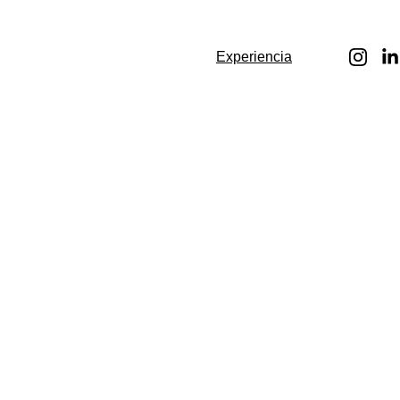
Experiencia
Experi
encia